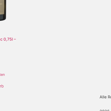
c 0,75l –
ten
rb
Alle 