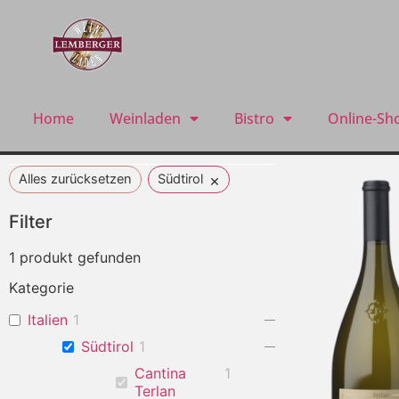
Home
Weinladen
Bistro
Online-Sh
×
Alles zurücksetzen
Südtirol
Filter
1
produkt gefunden
Kategorie
Italien
1
Südtirol
1
Cantina
1
Terlan