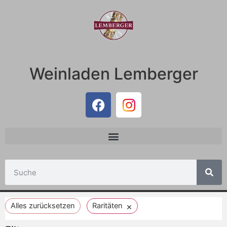
Weinladen Lemberger
×
Alles zurücksetzen
Raritäten