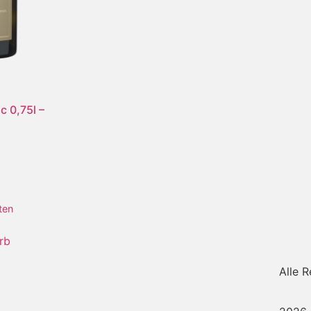
c 0,75l –
ten
rb
Alle 