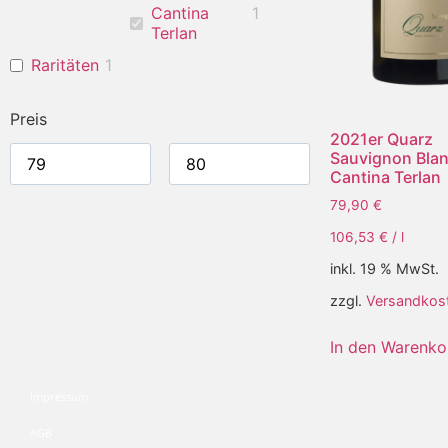
Cantina
1
Terlan
Raritäten
1
Preis
2021er Quarz
Sauvignon Blan
Cantina Terlan
79,90
€
106,53
€
/
l
inkl. 19 % MwSt.
zzgl.
Versandkos
In den Warenko
Impressum
AGB