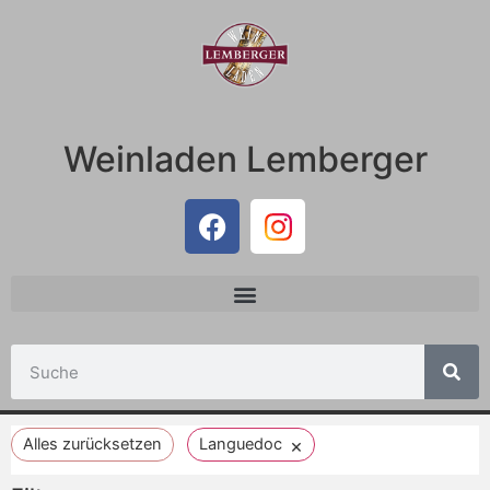
Weinladen Lemberger
×
Alles zurücksetzen
Languedoc