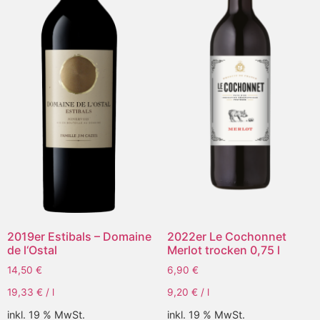
2019er Estibals – Domaine
2022er Le Cochonnet
de l‘Ostal
Merlot trocken 0,75 l
14,50
€
6,90
€
19,33
€
/
l
9,20
€
/
l
inkl. 19 % MwSt.
inkl. 19 % MwSt.