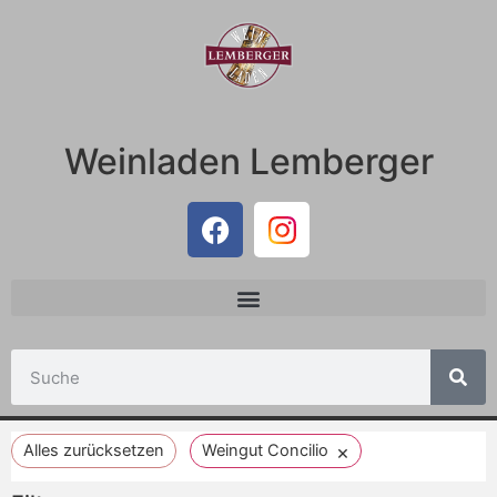
Weinladen Lemberger
×
Alles zurücksetzen
Weingut Concilio