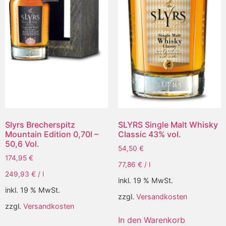
Slyrs Brecherspitz
SLYRS Single Malt Whisky
Mountain Edition 0,70l –
Classic 43% vol.
50,6 Vol.
54,50
€
174,95
€
77,86
€
/
l
249,93
€
/
l
inkl. 19 % MwSt.
inkl. 19 % MwSt.
zzgl.
Versandkosten
zzgl.
Versandkosten
In den Warenkorb