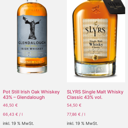
Pot Still Irish Oak Whiskey
SLYRS Single Malt Whisky
43% – Glendalough
Classic 43% vol.
46,50
€
54,50
€
66,43
€
/
l
77,86
€
/
l
inkl. 19 % MwSt.
inkl. 19 % MwSt.