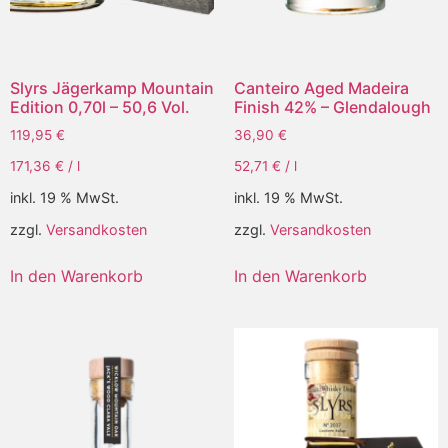
Slyrs Jägerkamp Mountain
Canteiro Aged Madeira
Edition 0,70l – 50,6 Vol.
Finish 42% – Glendalough
119,95
€
36,90
€
171,36
€
/
l
52,71
€
/
l
inkl. 19 % MwSt.
inkl. 19 % MwSt.
zzgl.
Versandkosten
zzgl.
Versandkosten
In den Warenkorb
In den Warenkorb