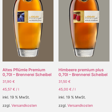
Altes Pflümle Premium
Himbeere premium plus
0,70l – Brennerei Scheibel
0,70l – Brennerei Scheibel
31,90
€
31,50
€
45,57
€
/
l
45,00
€
/
l
inkl. 19 % MwSt.
inkl. 19 % MwSt.
zzgl.
Versandkosten
zzgl.
Versandkosten