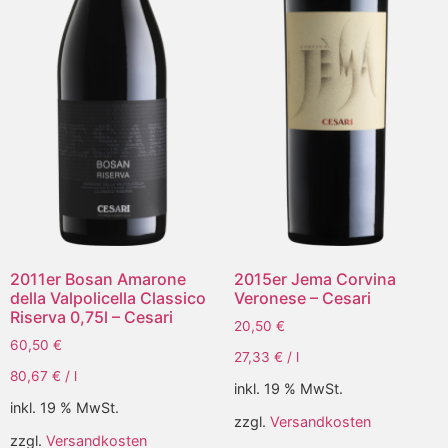
2011er Bosan Amarone
2015er Jema Corvina
della Valpolicella Classico
Veronese – Cesari
Riserva 0,75l – Cesari
20,50
€
60,50
€
27,33
€
/
l
80,67
€
/
l
inkl. 19 % MwSt.
inkl. 19 % MwSt.
zzgl.
Versandkosten
zzgl.
Versandkosten