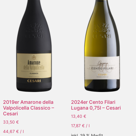
2019er Amarone della
2024er Cento Filari
Valpolicella Classico –
Lugana 0,75l – Cesari
Cesari
13,40
€
33,50
€
17,87
€
/
l
44,67
€
/
l
inkl. 19 % MwSt.