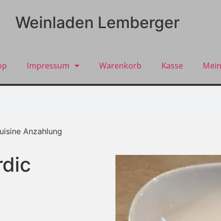
Weinladen Lemberger
op
Impressum
Warenkorb
Kasse
Mein
uisine Anzahlung
rdic