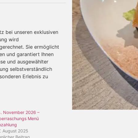
tz bei unseren exklusiven
ung wird
gerechnet. Sie ermöglicht
ten und garantiert Ihnen
sse und ausgewählter
ung selbstverständlich
esonderen Erlebnis zu
4. November 2026 –
berraschungs Menü
nzahlung
7. August 2025
nlicher Beitrag