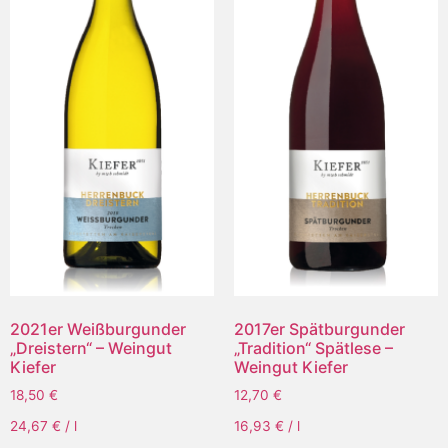
2021er Weißburgunder
2017er Spätburgunder
„Dreistern“ – Weingut
„Tradition“ Spätlese –
Kiefer
Weingut Kiefer
18,50
€
12,70
€
24,67
€
/
l
16,93
€
/
l