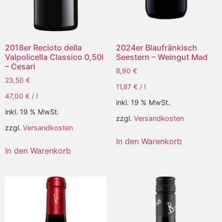
2018er Recioto della
2024er Blaufränkisch
Valpolicella Classico 0,50l
Seestern – Weingut Mad
– Cesari
8,90
€
23,50
€
11,87
€
/
l
47,00
€
/
l
inkl. 19 % MwSt.
inkl. 19 % MwSt.
zzgl.
Versandkosten
zzgl.
Versandkosten
In den Warenkorb
In den Warenkorb