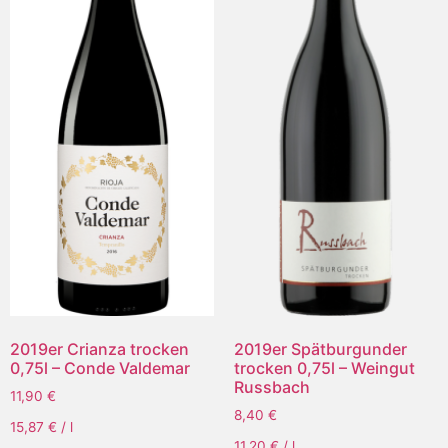
2019er Crianza trocken
2019er Spätburgunder
0,75l – Conde Valdemar
trocken 0,75l – Weingut
Russbach
11,90
€
8,40
€
15,87
€
/
l
11,20
€
/
l