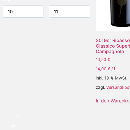
2019er Ripass
Classico Superi
Campagnola
10,50
€
14,00
€
/
l
inkl. 19 % MwSt.
zzgl.
Versandkos
In den Warenko
Impressum
AGB