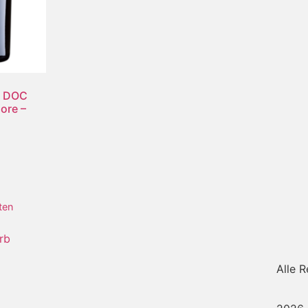
o DOC
ore –
ten
rb
Alle 