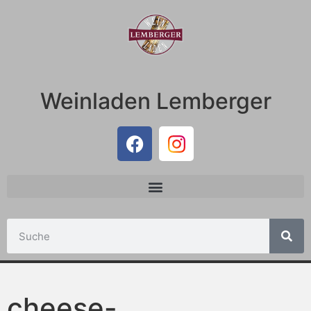
Weinladen Lemberger
cheese-