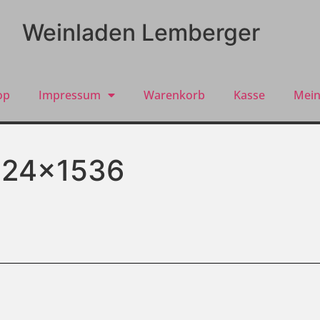
Weinladen Lemberger
op
Impressum
Warenkorb
Kasse
Mein
024×1536